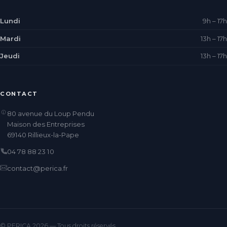
Lundi
9h – 17h
Mardi
13h – 17h
Jeudi
13h – 17h
CONTACT
80 avenue du Loup Pendu
Maison des Entreprises
69140 Rillieux-la-Pape
04 78 88 23 10
contact@perica.fr
© PERICA 2026 — Tous droits réservés.