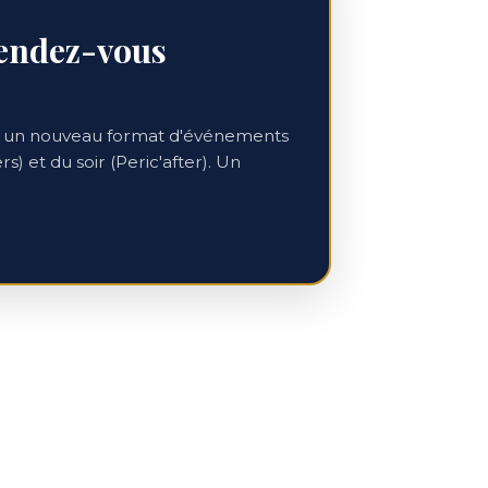
rendez-vous
26, un nouveau format d'événements
s) et du soir (Peric'after). Un