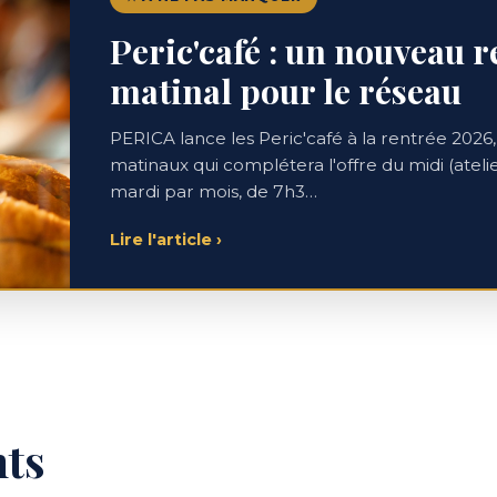
Peric'café : un nouveau 
matinal pour le réseau
PERICA lance les Peric'café à la rentrée 20
matinaux qui complétera l'offre du midi (atelier
mardi par mois, de 7h3…
Lire l'article
›
nts