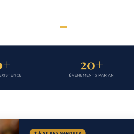
←
→
0+
20+
EXISTENCE
ÉVÉNEMENTS PAR AN
★ À NE PAS MANQUER