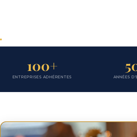
Lyon
Plus d'une centaine d'entreprises
adhérentes
Tous secteurs d'activité
Actions en faveur du développement du
100+
5
territoire
ENTREPRISES ADHÉRENTES
ANNÉES D'
Nous rejoindre
Notre territoire