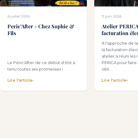
6 juillet 2026
11 juin 2026
Peric'After - Chez Sophie &
Atelier PERICA 
Fils
facturation éle
À l'approche de la
la facturation éle
atelier a réuni l
Le Péric'After de ce début d'été a
PERICA pour faire l
tenu toutes ses promesses !
obli…
Lire l'article
›
Lire l'article
›