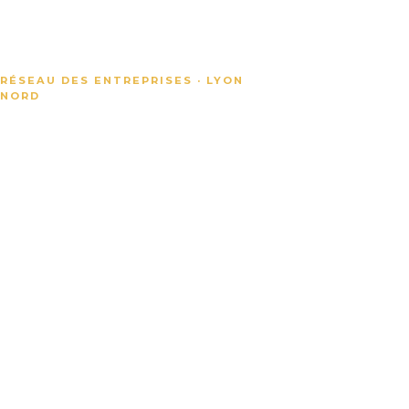
RÉSEAU DES ENTREPRISES · LYON
NETWORKING & CONVIVIALITÉ
NORD
Valoriser
les
entreprises
du Plateau
Nord de