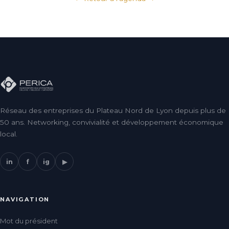
Réseau des entreprises du Plateau Nord de Lyon depuis plus de
50 ans. Networking, convivialité et développement économique
local.
in
f
ig
▶
NAVIGATION
Mot du président