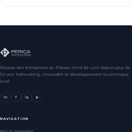
Réseau des entreprises du Plateau Nord de Lyon depuis plus de
50 ans. Networking, convivialité et développement économique
local.
in
f
ig
▶
NAVIGATION
Mot du président