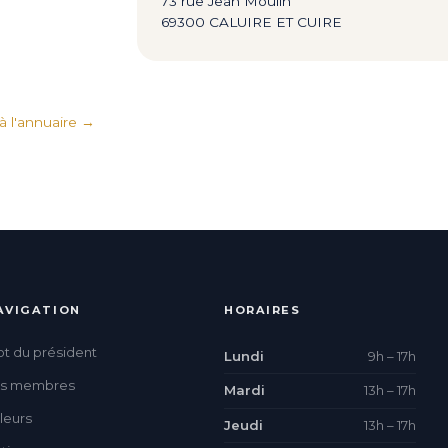
73 rue Jean Moulin
69300 CALUIRE ET CUIRE
 l'annuaire
AVIGATION
HORAIRES
t du président
Lundi
9h – 17h
es membres
Mardi
13h – 17h
leurs
Jeudi
13h – 17h