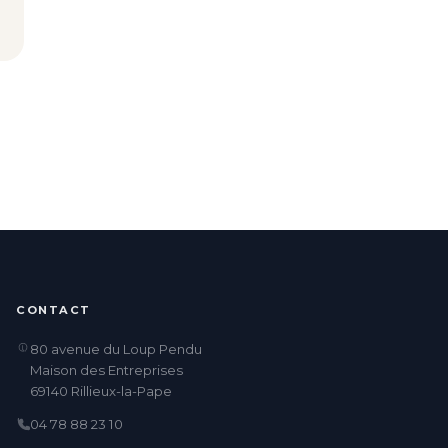
CONTACT
80 avenue du Loup Pendu
Maison des Entreprises
69140 Rillieux-la-Pape
04 78 88 23 10