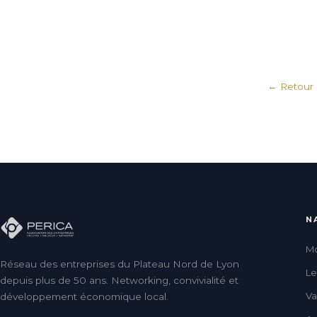
← Retour à
N
Mo
Réseau des entreprises du Plateau Nord de Lyon
L
depuis plus de 50 ans. Networking, convivialité et
Va
développement économique local.