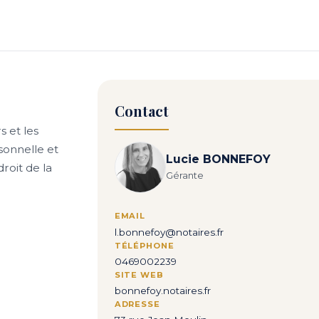
Contact
s et les
sonnelle et
Lucie BONNEFOY
roit de la
Gérante
EMAIL
l.bonnefoy@notaires.fr
TÉLÉPHONE
0469002239
SITE WEB
bonnefoy.notaires.fr
ADRESSE