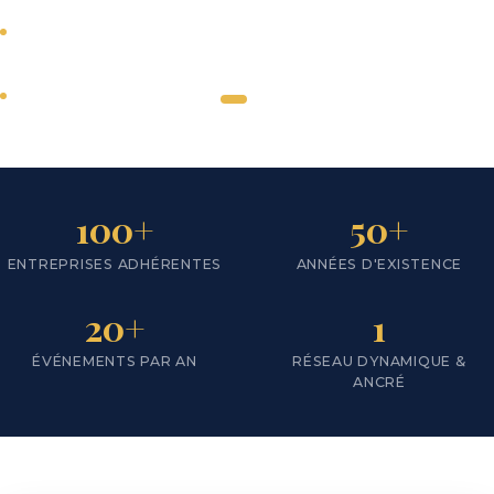
Tous secteurs
d'activité
SCROLL
Actions en faveur du
développement du
←
→
territoire
Nous
100+
50+
rejoindre
ENTREPRISES ADHÉRENTES
ANNÉES D'EXISTENCE
Notre
territoire
20+
1
ÉVÉNEMENTS PAR AN
RÉSEAU DYNAMIQUE &
ANCRÉ