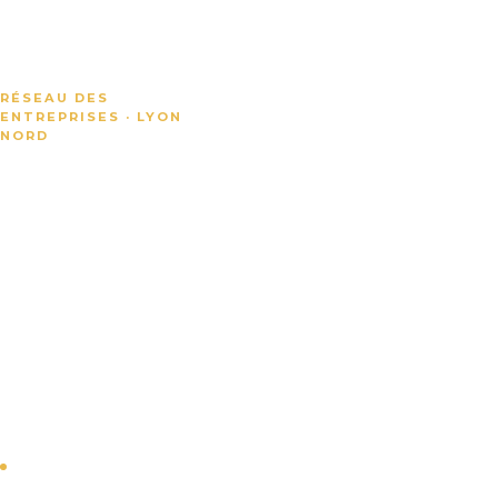
RÉSEAU DES
ENTREPRISES · LYON
NORD
Valoriser
les
entreprises
du Plateau
Nord de
Lyon
Plus d'une centaine
d'entreprises
adhérentes