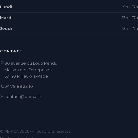
Lundi
9h – 17h
Mardi
13h – 17h
Jeudi
13h – 17h
CONTACT
80 avenue du Loup Pendu
Maison des Entreprises
69140 Rillieux-la-Pape
04 78 88 23 10
contact@perica.fr
© PERICA 2026 — Tous droits réservés.