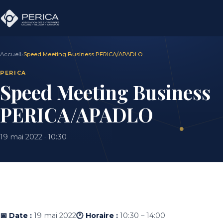
Accueil
›
Speed Meeting Business PERICA/APADLO
PERICA
Speed Meeting Business
PERICA/APADLO
19 mai 2022 · 10:30
📅 Date :
19 mai 2022
🕐 Horaire :
10:30 – 14:00