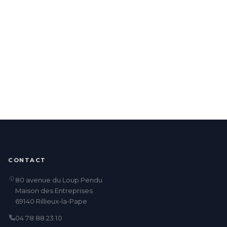
CONTACT
80 avenue du Loup Pendu
Maison des Entreprises
69140 Rillieux-la-Pape
04 78 88 23 10