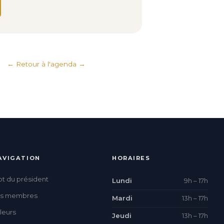
← Retour à l'agenda
AVIGATION
HORAIRES
t du président
Lundi
9h – 17h
es membres
Mardi
13h – 17h
leurs
Jeudi
13h – 17h