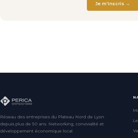
Je m'inscris →
N
Mo
Réseau des entreprises du Plateau Nord de Lyon
L
depuis plus de 50 ans. Networking, convivialité et
Va
développement économique local.