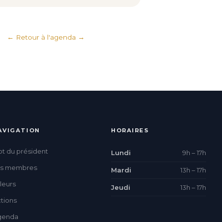
← Retour à l'agenda
AVIGATION
HORAIRES
t du président
Lundi
9h – 17h
es membres
Mardi
13h – 17h
leurs
Jeudi
13h – 17h
tions
genda