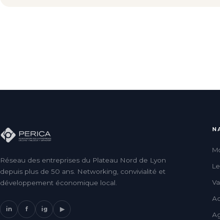
N
Mo
Réseau des entreprises du Plateau Nord de Lyon
L
depuis plus de 50 ans. Networking, convivialité et
Va
développement économique local.
Ac
in
f
ig
▶
A