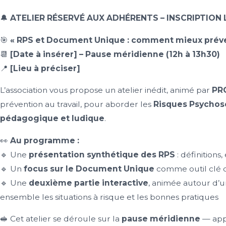
🔔
ATELIER RÉSERVÉ AUX ADHÉRENTS – INSCRIPTION 
🎯
« RPS et Document Unique : comment mieux préven
📆
[Date à insérer] – Pause méridienne (12h à 13h30)
📍
[Lieu à préciser]
L’association vous propose un atelier inédit, animé par
PR
prévention au travail, pour aborder les
Risques Psychos
pédagogique et ludique
.
👀
Au programme :
🔹 Une
présentation synthétique des RPS
: définitions
🔹 Un
focus sur le Document Unique
comme outil clé 
🔹 Une
deuxième partie interactive
, animée autour d’
ensemble les situations à risque et les bonnes pratiques
🥪 Cet atelier se déroule sur la
pause méridienne
— appo