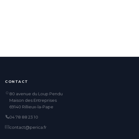
CONTACT
80 avenue du Loup Pendu
Maison des Entreprises
69140 Rillieux-la-Pape
04 78 88 23 10
contact@perica.fr