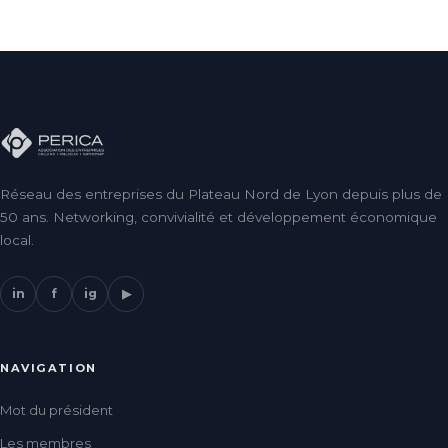
Réseau des entreprises du Plateau Nord de Lyon depuis plus de
50 ans. Networking, convivialité et développement économique
local.
in
f
ig
▶
NAVIGATION
Mot du président
Les membres