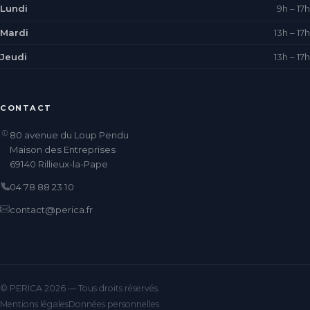
Lundi
9h – 17h
Mardi
13h – 17h
Jeudi
13h – 17h
CONTACT
80 avenue du Loup Pendu
Maison des Entreprises
69140 Rillieux-la-Pape
04 78 88 23 10
contact@perica.fr
© PERICA 2026 — Tous droits réservés.
Mentions légales
Données personnelles