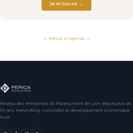
Je m'inscris →
← Retour à l'agenda
Réseau des entreprises du Plateau Nord de Lyon depuis plus de
50 ans. Networking, convivialité et développement économique
local.
in
f
ig
▶