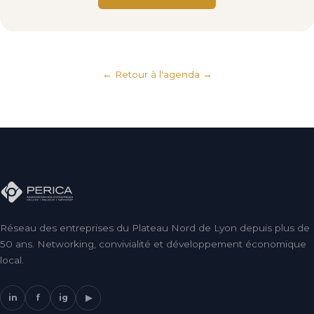
← Retour à l'agenda
Réseau des entreprises du Plateau Nord de Lyon depuis plus de
50 ans. Networking, convivialité et développement économique
local.
in
f
ig
▶