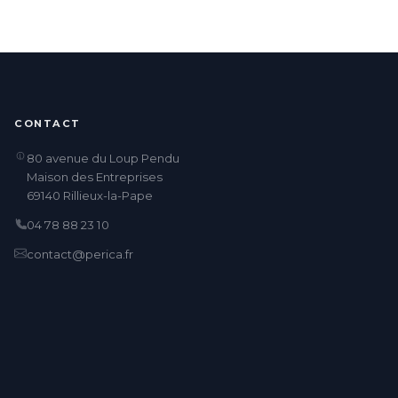
CONTACT
80 avenue du Loup Pendu
Maison des Entreprises
69140 Rillieux-la-Pape
04 78 88 23 10
contact@perica.fr