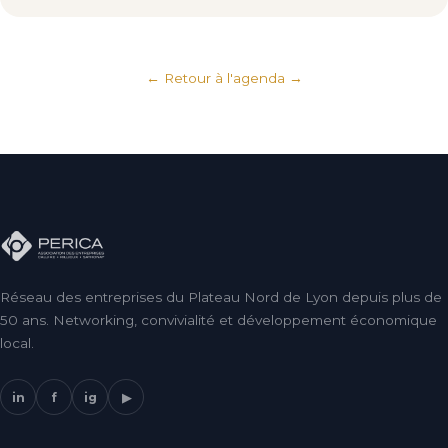
← Retour à l'agenda
Réseau des entreprises du Plateau Nord de Lyon depuis plus de
50 ans. Networking, convivialité et développement économique
local.
in
f
ig
▶