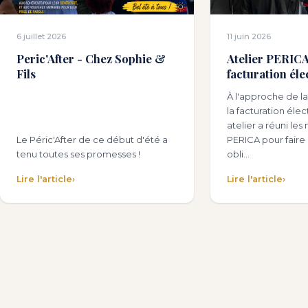
6 juillet 2026
11 juin 2026
Peric'After - Chez Sophie &
Atelier PERICA 
Fils
facturation éle
À l'approche de la
la facturation éle
atelier a réuni l
Le Péric'After de ce début d'été a
PERICA pour faire l
tenu toutes ses promesses !
obli…
Lire l'article
›
Lire l'article
›