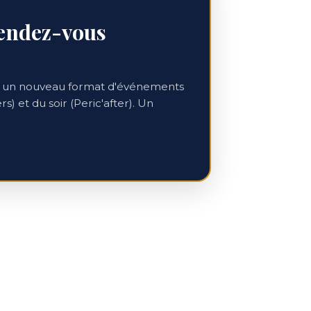
rendez-vous
26, un nouveau format d'événements
s) et du soir (Peric'after). Un