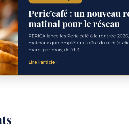
Peric'café : un nouveau 
matinal pour le réseau
PERICA lance les Peric'café à la rentrée 20
matinaux qui complétera l'offre du midi (atelier
mardi par mois, de 7h3…
Lire l'article
›
nts