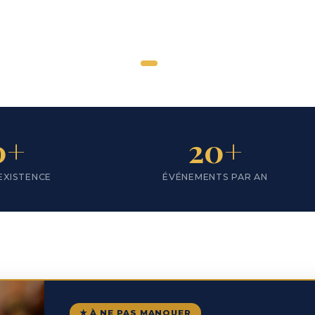
←
→
0+
20+
EXISTENCE
ÉVÉNEMENTS PAR AN
★ À NE PAS MANQUER