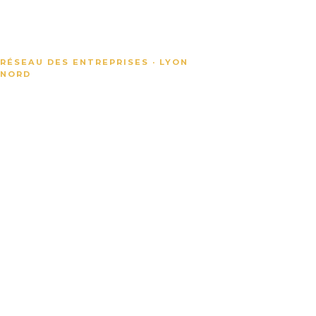
RÉSEAU DES ENTREPRISES · LYON
NORD
Valoriser
les
entreprises
du Plateau
Nord de