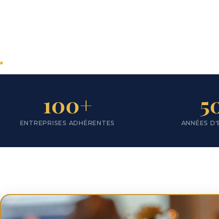
Lyon
Plus d'une centaine d'entreprises
adhérentes
Tous secteurs d'activité
Actions en faveur du développement du
100+
5
territoire
ENTREPRISES ADHÉRENTES
ANNÉES D'
Nous rejoindre
Notre territoire