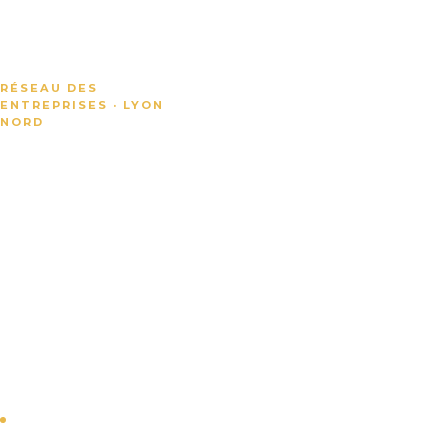
RÉSEAU DES
ENTREPRISES · LYON
NORD
Valoriser
les
entreprises
du Plateau
Nord de
Lyon
Plus d'une centaine
d'entreprises
adhérentes