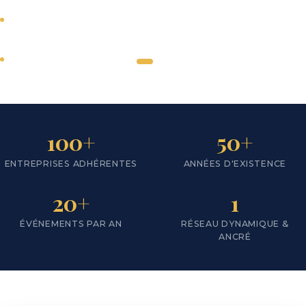
Tous secteurs
d'activité
SCROLL
Actions en faveur du
développement du
←
→
territoire
Nous
100+
50+
rejoindre
ENTREPRISES ADHÉRENTES
ANNÉES D'EXISTENCE
Notre
territoire
20+
1
ÉVÉNEMENTS PAR AN
RÉSEAU DYNAMIQUE &
ANCRÉ