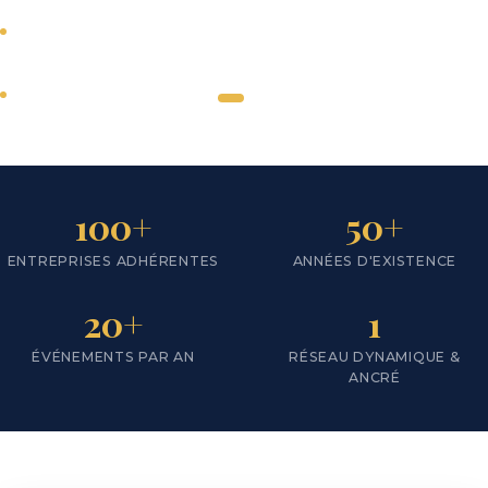
Tous secteurs
d'activité
SCROLL
Actions en faveur du
développement du
←
→
territoire
Nous
100+
50+
rejoindre
ENTREPRISES ADHÉRENTES
ANNÉES D'EXISTENCE
Notre
territoire
20+
1
ÉVÉNEMENTS PAR AN
RÉSEAU DYNAMIQUE &
ANCRÉ