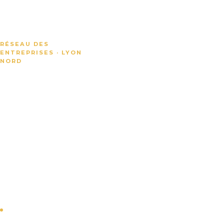
RÉSEAU DES
ENTREPRISES · LYON
NORD
Valoriser
les
entreprises
du Plateau
Nord de
Lyon
Plus d'une centaine
d'entreprises
adhérentes