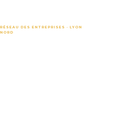
RÉSEAU DES ENTREPRISES · LYON
NORD
Valoriser
les
entreprises
du Plateau
Nord de