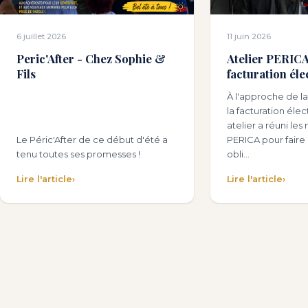
6 juillet 2026
11 juin 2026
Peric'After - Chez Sophie &
Atelier PERICA 
Fils
facturation éle
À l'approche de la
la facturation éle
atelier a réuni l
Le Péric'After de ce début d'été a
PERICA pour faire l
tenu toutes ses promesses !
obli…
Lire l'article
›
Lire l'article
›