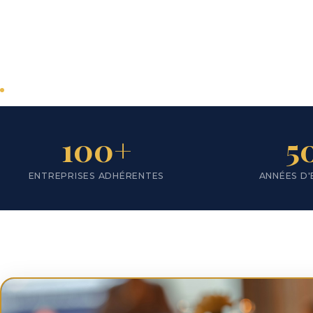
Lyon
Plus d'une centaine d'entreprises
adhérentes
Tous secteurs d'activité
Actions en faveur du développement du
100+
5
territoire
ENTREPRISES ADHÉRENTES
ANNÉES D'
Nous rejoindre
Notre territoire