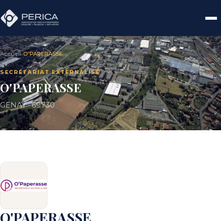
Accueil
›
O'PAPERASSE
SECRÉTARIAT EXTERNALISÉ
O'PAPERASSE
GENAY · 69730
O'PAPERASSE