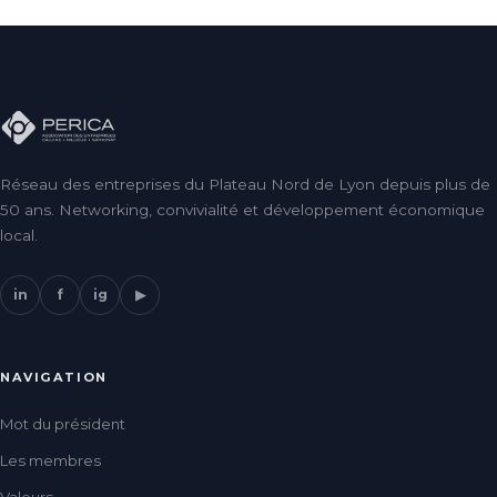
Réseau des entreprises du Plateau Nord de Lyon depuis plus de
50 ans. Networking, convivialité et développement économique
local.
in
f
ig
▶
NAVIGATION
Mot du président
Les membres
Valeurs