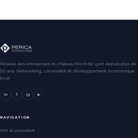
Réseau des entreprises du Plateau Nord de Lyon depuis plus de
50 ans. Networking, convivialité et développement économique
local.
in
f
ig
▶
NAVIGATION
Mot du président