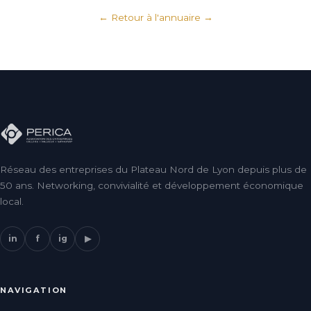
← Retour à l'annuaire
Réseau des entreprises du Plateau Nord de Lyon depuis plus de
50 ans. Networking, convivialité et développement économique
local.
in
f
ig
▶
NAVIGATION