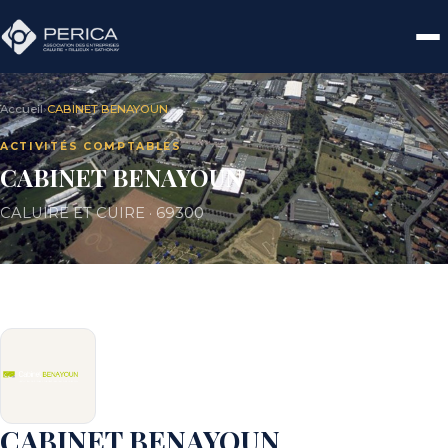
Accueil
›
CABINET BENAYOUN
ACTIVITÉS COMPTABLES
CABINET BENAYOUN
CALUIRE ET CUIRE · 69300
CABINET BENAYOUN