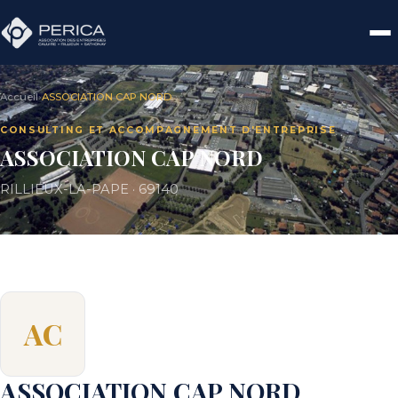
Accueil
›
ASSOCIATION CAP NORD
CONSULTING ET ACCOMPAGNEMENT D'ENTREPRISE
ASSOCIATION CAP NORD
RILLIEUX-LA-PAPE · 69140
AC
ASSOCIATION CAP NORD