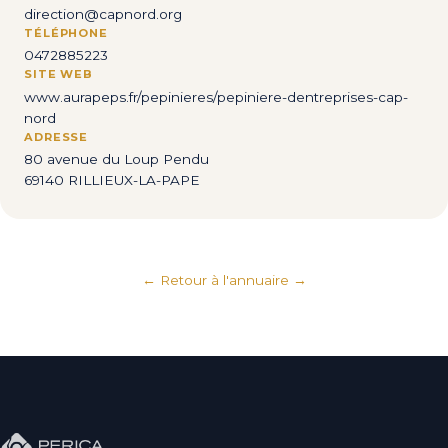
direction@capnord.org
TÉLÉPHONE
0472885223
SITE WEB
www.aurapeps.fr/pepinieres/pepiniere-dentreprises-cap-
nord
ADRESSE
80 avenue du Loup Pendu
69140 RILLIEUX-LA-PAPE
← Retour à l'annuaire