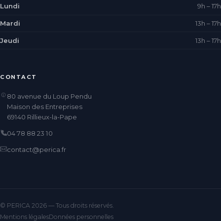
Lundi
9h – 17h
Mardi
13h – 17h
Jeudi
13h – 17h
CONTACT
80 avenue du Loup Pendu
Maison des Entreprises
69140 Rillieux-la-Pape
04 78 88 23 10
contact@perica.fr
© PERICA 2026 — Tous droits réservés.
Mentions légales
Données personnelles