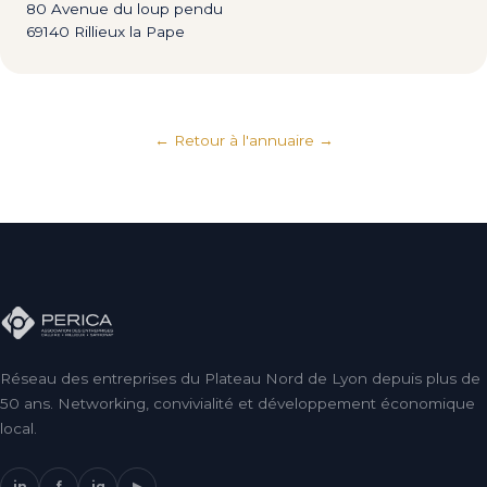
80 Avenue du loup pendu
69140 Rillieux la Pape
← Retour à l'annuaire
Réseau des entreprises du Plateau Nord de Lyon depuis plus de
50 ans. Networking, convivialité et développement économique
local.
in
f
ig
▶