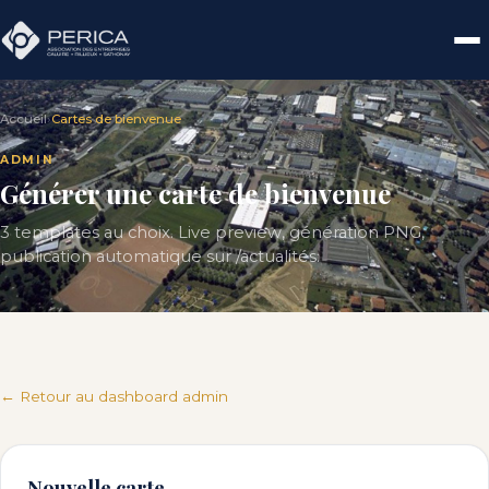
Accueil
›
Cartes de bienvenue
ADMIN
Générer une carte de bienvenue
3 templates au choix. Live preview, génération PNG,
publication automatique sur /actualités.
← Retour au dashboard admin
Nouvelle carte