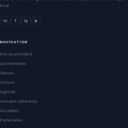
local.
in
f
ig
▶
NAVIGATION
Mot du président
Les membres
Valeurs
Actions
Agenda
Annuaire adhérents
Actualités
Partenaires