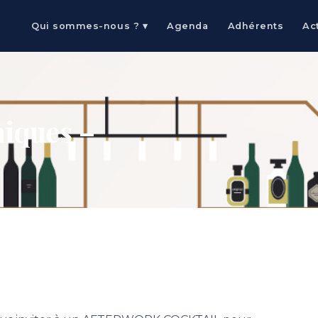
Qui sommes-nous ? ▾
Agenda
Adhérents
Ac
iques –