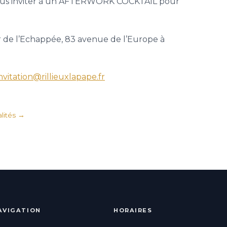
 de vous inviter à un AFTERWORK COCKTAIL pour
ar de l’Echappée, 83 avenue de l’Europe à
nvitation@rillieuxlapape.fr
lités
AVIGATION
HORAIRES