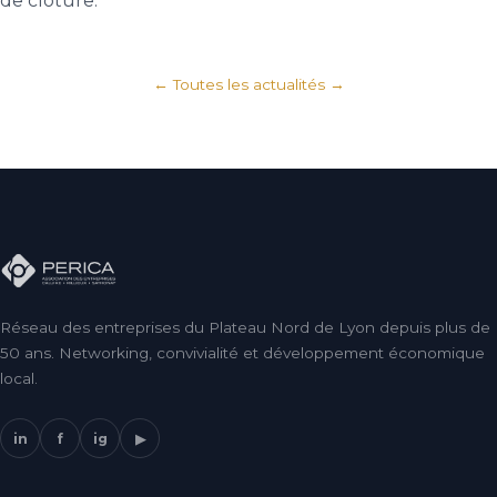
de clôture.
← Toutes les actualités
Réseau des entreprises du Plateau Nord de Lyon depuis plus de
50 ans. Networking, convivialité et développement économique
local.
in
f
ig
▶