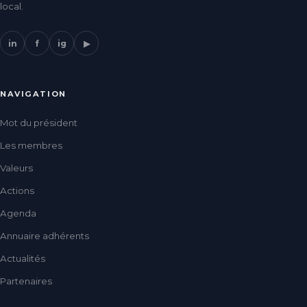
local.
in
f
ig
▶
NAVIGATION
Mot du président
Les membres
Valeurs
Actions
Agenda
Annuaire adhérents
Actualités
Partenaires