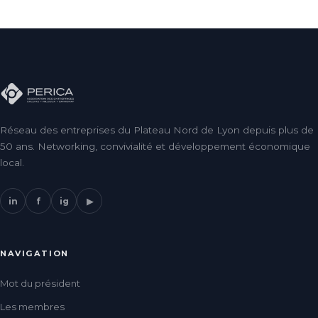
Réseau des entreprises du Plateau Nord de Lyon depuis plus de
50 ans. Networking, convivialité et développement économique
local.
in
f
ig
▶
NAVIGATION
Mot du président
Les membres