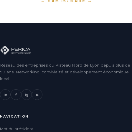
← Toutes les actualités
Réseau des entreprises du Plateau Nord de Lyon depuis plus de
50 ans. Networking, convivialité et développement économique
local.
in
f
ig
▶
NAVIGATION
Mot du président