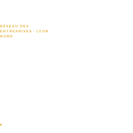
RÉSEAU DES
ENTREPRISES · LYON
NORD
Valoriser
les
entreprises
du Plateau
Nord de
Lyon
Plus d'une centaine
d'entreprises
adhérentes