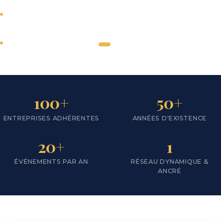
Tous secteurs
d'activité
SCROLL
Actions en faveur du
développement du
←
→
territoire
Nous
100+
50+
rejoindre
ENTREPRISES ADHÉRENTES
ANNÉES D'EXISTENCE
Notre
territoire
20+
1
ÉVÉNEMENTS PAR AN
RÉSEAU DYNAMIQUE &
ANCRÉ