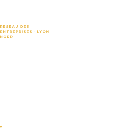
RÉSEAU DES
ENTREPRISES · LYON
NORD
Valoriser
les
entreprises
du Plateau
Nord de
Lyon
Plus d'une centaine
d'entreprises
adhérentes