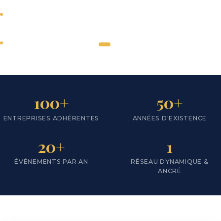
Tous secteurs
d'activité
SCROLL
Actions en faveur du
développement du
←
→
territoire
Nous
100+
50+
rejoindre
ENTREPRISES ADHÉRENTES
ANNÉES D'EXISTENCE
Notre
territoire
20+
1
ÉVÉNEMENTS PAR AN
RÉSEAU DYNAMIQUE &
ANCRÉ